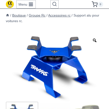
Aller
Menu
0
au
/
Boutique
/
Groupe Rc
/
Accessoires rc
/
Support alu pour
contenu
voitures rc.
Zoom