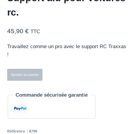
rc.
45,90
€
TTC
Travaillez comme un pro avec le support RC Traxxas
!
quantité
Ajouter au panier
de
Support
Commande sécurisée garantie
alu
pour
voitures
rc.
Référence :
8796