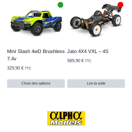
Mini Slash 4wD Brushless
Jato 4X4 VXL – 4S
7.4v
589,90
€
TTC
329,90
€
TTC
Choix des options
Lire la suite
Ce
produit
a
plusieurs
variations.
Les