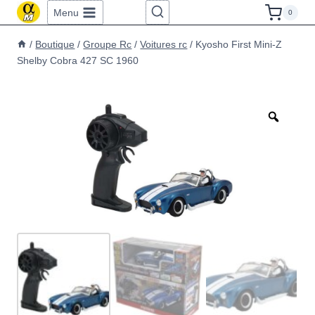
Aller
Menu
0
au
/
Boutique
/
Groupe Rc
/
Voitures rc
/
Kyosho First Mini-Z
contenu
Shelby Cobra 427 SC 1960
Zoom