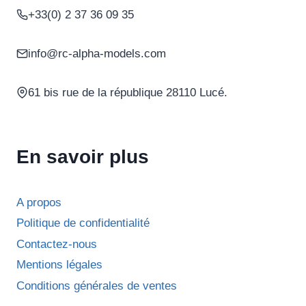
+33(0) 2 37 36 09 35
options
peuvent
être
info@rc-alpha-models.com
choisies
sur
61 bis rue de la république 28110 Lucé.
la
page
du
En savoir plus
produit
A propos
Politique de confidentialité
Contactez-nous
Mentions légales
Conditions générales de ventes