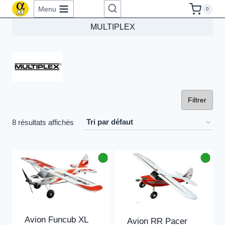
Aller
Menu
0
au
MULTIPLEX
contenu
Filtrer
8 résultats affichés
Avion Funcub XL
Avion RR Pacer