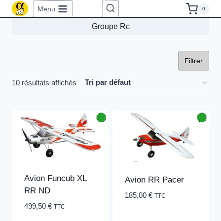
Aller
Menu
0
au
Groupe Rc
contenu
Filtrer
10 résultats affichés
Avion Funcub XL
Avion RR Pacer
RR ND
185,00
€
TTC
499,50
€
TTC