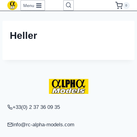
Aller
Menu
0
au
contenu
Heller
+33(0) 2 37 36 09 35
info@rc-alpha-models.com