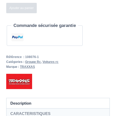
quantité
Ajouter au panier
de
Mini
Commande sécurisée garantie
XRT
VXL
avec
Lipo
2S-
Référence :
108076-1
3500mAh
Catégories :
Groupe Rc
,
Voitures rc
Marque :
TRAXXAS
Description
CARACTERISTIQUES