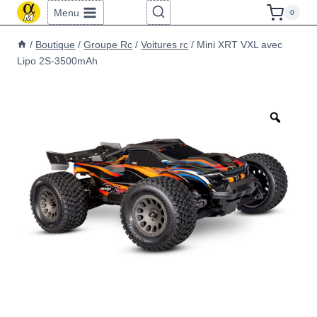
Aller
Menu
0
au
/
Boutique
/
Groupe Rc
/
Voitures rc
/
Mini XRT VXL avec
contenu
Lipo 2S-3500mAh
Zoom