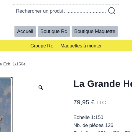
Rechercher un produit ...........................
Accueil
Boutique Rc
Boutique Maquette
Groupe Rc
Maquettes à monter
e Ech: 1/150e.
La Grande He
Zoom
79,95
€
TTC
Echelle 1:150
Nb. de pièces 126