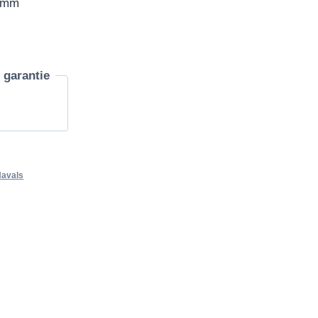
0 mm
garantie
avals