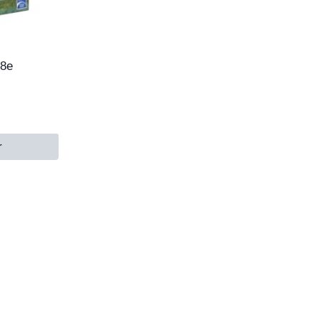
48e
r