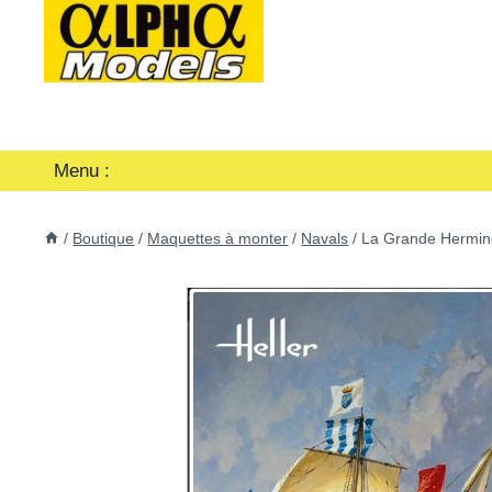
Aller
au
contenu
Menu :
/
Boutique
/
Maquettes à monter
/
Navals
/
La Grande Hermin