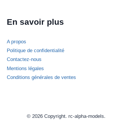
a
plusieurs
En savoir plus
variations.
Les
options
A propos
peuvent
Politique de confidentialité
être
Contactez-nous
choisies
Mentions légales
sur
Conditions générales de ventes
la
page
du
produit
© 2026 Copyright. rc-alpha-models.