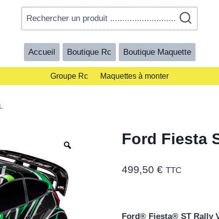
Rechercher un produit ...........................
Accueil
Boutique Rc
Boutique Maquette
Groupe Rc
Maquettes à monter
L
Ford Fiesta 
Zoom
499,50
€
TTC
Ford® Fiesta® ST Rally 