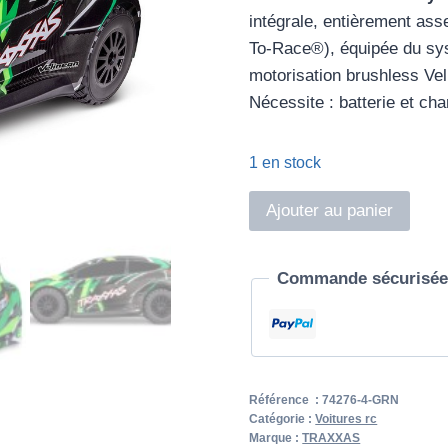
intégrale, entièrement ass
To-Race®), équipée du sy
motorisation brushless Vel
Nécessite : batterie et cha
1 en stock
quantité
Ajouter au panier
de
Ford
Commande sécurisée 
Fiesta
ST
Rally
VXL
Référence :
74276-4-GRN
Catégorie :
Voitures rc
Marque :
TRAXXAS