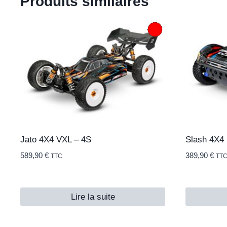
Produits similaires
Jato 4X4 VXL – 4S
Slash 4X4
589,90
€
389,90
€
TTC
TT
Lire la suite