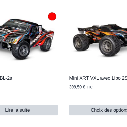
 BL-2s
Mini XRT VXL avec Lipo 
399,50
€
C
TTC
Lire la suite
Choix des option
Ce
produit