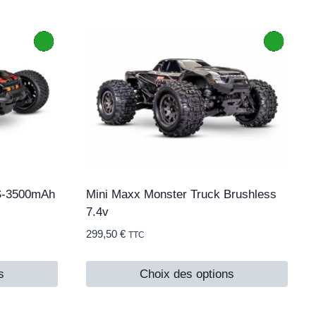
2S-3500mAh
Mini Maxx Monster Truck Brushless
7.4v
299,50
€
TTC
s
Choix des options
Ce
produit