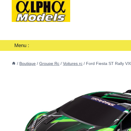
Aller
au
contenu
Menu :
/
Boutique
/
Groupe Rc
/
Voitures rc
/
Ford Fiesta ST Rally VX