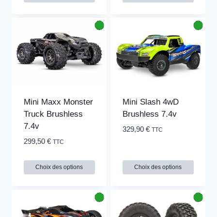
Mini Maxx Monster
Mini Slash 4wD
Truck Brushless
Brushless 7.4v
7.4v
329,90
€
TTC
299,50
€
TTC
Choix des options
Choix des options
Ce
Ce
produit
produit
a
a