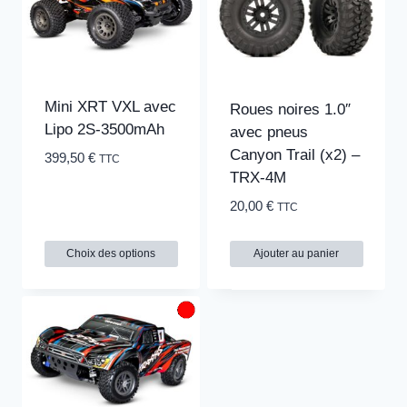
plusieurs
plusieurs
variations.
variations.
Les
Les
options
options
peuvent
peuvent
Mini XRT VXL avec
Roues noires 1.0″
être
être
Lipo 2S-3500mAh
avec pneus
choisies
choisies
Canyon Trail (x2) –
399,50
€
TTC
sur
sur
TRX-4M
la
la
20,00
€
TTC
page
page
du
du
Choix des options
Ajouter au panier
produit
produit
Ce
produit
a
plusieurs
variations.
Les