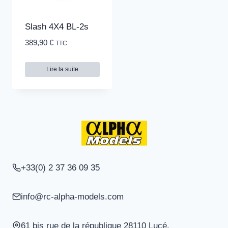
options
peuvent
Slash 4X4 BL-2s
être
389,90
€
TTC
choisies
sur
Lire la suite
la
page
du
produit
+33(0) 2 37 36 09 35
info@rc-alpha-models.com
61 bis rue de la république 28110 Lucé.