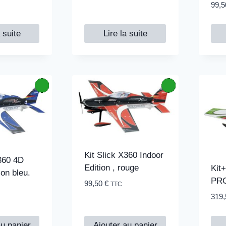
99,
a suite
Lire la suite
Kit Slick X360 Indoor
X360 4D
Edition , rouge
Kit
ion bleu.
PR
99,50
€
TTC
319
au panier
Ajouter au panier