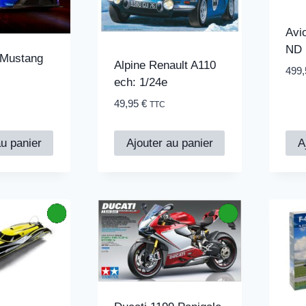
Avi
ND
t Mustang
Alpine Renault A110
499
ech: 1/24e
49,95
€
TTC
au panier
Ajouter au panier
A