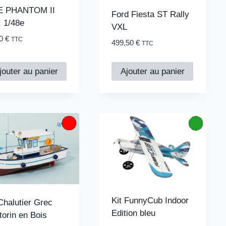
E PHANTOM II
Ford Fiesta ST Rally
: 1/48e
VXL
00
€
TTC
499,50
€
TTC
jouter au panier
Ajouter au panier
Kit FunnyCub Indoor
 Chalutier Grec
Edition bleu
torin en Bois