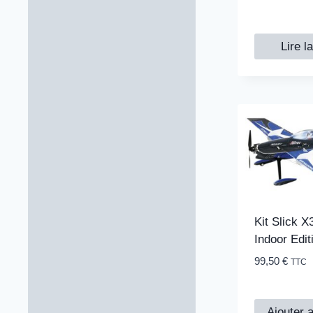
Lire l
Kit Slick 
Indoor Edit
99,50
€
TTC
Ajouter 