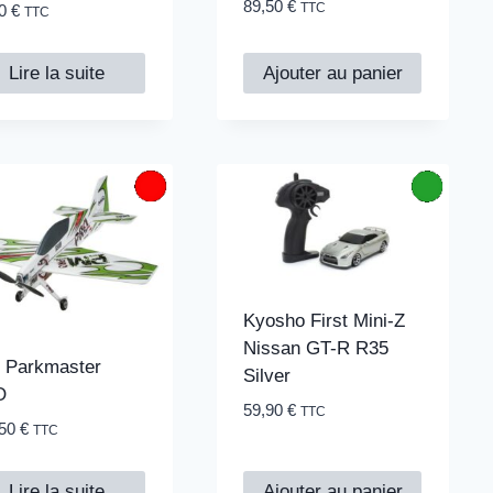
89,50
€
TTC
50
€
TTC
Lire la suite
Ajouter au panier
Kyosho First Mini-Z
Nissan GT-R R35
+ Parkmaster
Silver
O
59,90
€
TTC
,50
€
TTC
Lire la suite
Ajouter au panier