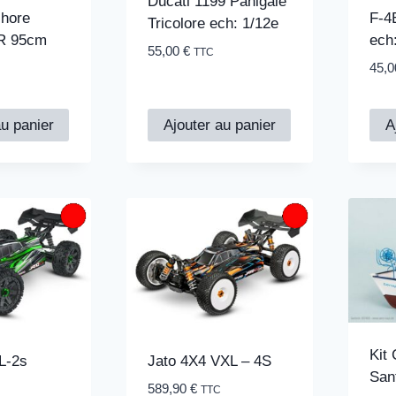
Ducati 1199 Panigale
F-4
shore
Tricolore ech: 1/12e
ech
R 95cm
55,00
€
TTC
45,
au panier
Ajouter au panier
A
Kit
L-2s
Jato 4X4 VXL – 4S
San
589,90
€
TTC