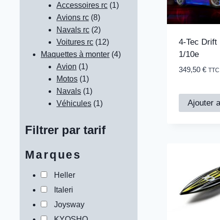
produits
1
Accessoires rc
1
8
produit
Avions rc
8
produits
2
Navals rc
2
4-Tec Drif
produits
12
Voitures rc
12
1/10e
produits
4
Maquettes à monter
4
1
produits
Avion
1
349,50
€
TTC
produit
1
Motos
1
produit
1
Navals
1
Ajouter 
produit
1
Véhicules
1
produit
Filtrer par tarif
Marques
Heller
Italeri
Joysway
KYOSHO